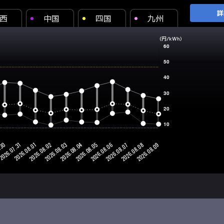
詳
西
中国
四国
九州
(円/kWh)