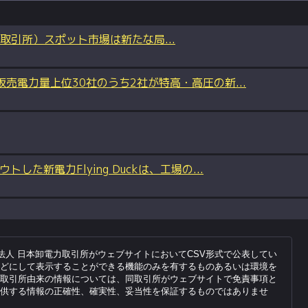
電力取引所）スポット市場は新たな局...
売電力量上位30社のうち2社が特高・高圧の新...
新電力Flying Duckは、工場の...
法人 日本卸電力取引所がウェブサイトにおいてCSV形式で公表してい
どにして表示することができる機能のみを有するものあるいは環境を
取引所由来の情報については、同取引所がウェブサイトで免責事項と
供する情報の正確性、確実性、妥当性を保証するものではありませ