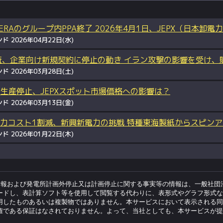
ERAのグループ内PPA終了 2026年4月1日、JEPX（日本卸
 2026年04月22日(水)
査、企業向け新規契約に停止の動き イラン攻撃の影響を受け、販
 2026年03月28日(土)
G生産停止、JEPXスポット市場価格への影響は？
 2026年03月13日(金)
コスト1割減、新興新電力の挑戦 特種東海製紙からスピンアウトした
 2026年01月22日(木)
情報および発電所計画外停止又は計画停止に関する事実等の情報は、一般社団
ードし、表計算ソフト等を使用して閲覧する代わりに、表形式やグラフ形式な
用したものあるいは複製物ではありません。本サービスにおいて表示される同
確である保証はなされておりません。よって、当社としても、本サービスが提