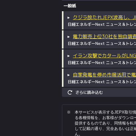
一般紙
クジラ放たれJEPX波高し、J
日経エネルギーNext ニュース＆トレンド
電力販売上位30社を独自調
日経エネルギーNext ニュース＆トレンド
イラン攻撃でカタールがLN
日経エネルギーNext ニュース＆トレンド
自家発電を停め市場活用で電力
日経エネルギーNext ニュース＆トレンド
さらに読み込む
本サービスが表示するJEPX取引
る各種情報を、お客様がダウンロ
提供するものであり、同情報を転
して記載の通り、完全あるいは正
ん。