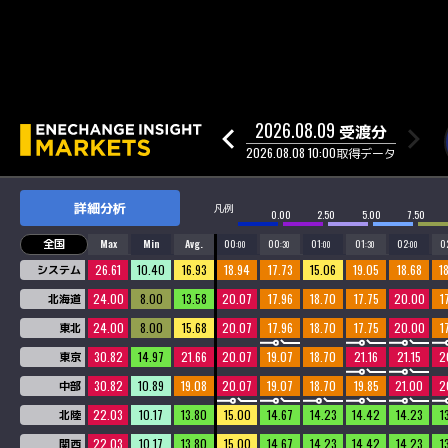
2026.08.09
受渡分
2026.08.08
10:00取得データ
詳細分析
凡例
0.00
2.50
5.00
7.50
全国
Max
Min
Avg.
00
00
01
01
02
0
:00
:30
:00
:30
:00
26.61
10.40
16.93
18.94
17.73
15.06
19.05
18.68
1
システム
24.00
8.00
13.58
20.07
17.96
18.70
17.75
20.00
1
北海道
24.00
8.00
15.68
20.07
17.96
18.70
17.75
20.00
1
東北
30.82
14.97
21.66
20.07
19.07
18.70
21.16
21.15
2
東京
30.82
10.89
19.08
20.07
19.07
18.70
19.85
21.00
2
中部
22.03
10.17
13.80
15.00
14.67
14.23
14.42
14.23
1
北陸
22.03
10.17
13.80
15.00
14.67
14.23
14.42
14.23
1
関西